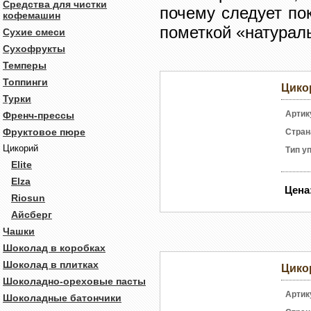
Средства для чистки
почему следует по
кофемашин
пометкой «натурал
Сухие смеси
Сухофрукты
Темперы
Топпинги
Цико
Турки
Артик
Френч-прессы
Фруктовое пюре
Стран
Цикорий
Тип у
Elite
Elza
Цена
Riosun
Айсберг
Чашки
Шоколад в коробках
Шоколад в плитках
Цикор
Шоколадно-ореховые пасты
Артик
Шоколадные батончики