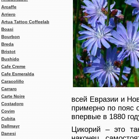
Arcaffe
Arriero
Artua Tattoo Coffeelab
Boasi
Bourbon
Breda
Bristot
Bushido
Cafe Creme
Cafe Esmeralda
Caracolillo
Carraro
Carte Noire
всей Евразии и Но
Costadoro
примерно по пояс 
Covim
впервые в 1880 год
Cubita
Dallmayr
Цикорий – это та
Danesi
наконец, самостоя