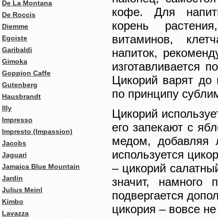
De La Montana
кофе. Для напит
De Roccis
корень растени
Diemme
витаминов, клет
Egoiste
Garibaldi
напиток, рекоменд
Gimoka
изготавливается п
Goppion Caffe
Цикорий варят до 
Gutenberg
по принципу сублим
Hausbrandt
Illy
Цикорий использует
Impresso
его запекают с яб
Impresto (Impassion)
медом, добавляя 
Jacobs
используется цико
Jaguari
– цикорий салатны
Jamaica Blue Mountain
Jardin
значит, намного 
Julius Meinl
подвергается допол
Kimbo
цикория – вовсе не
Lavazza