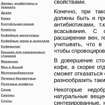
свойствами.
Джемы, конфитюры и
повидло
Конечно, при так
Драже
должны быть и про
Какао
антибиотиками, т
Коктейльная вишня
Компоты
всасывания. С о
Кофейные аксессуары
расширении вен, г
Кофейные зерна в шоколаде
учитывать, что в
Кофемолки
чтобы спровоциров
Крышки для одноразовых
стаканов
В довершение стои
Мармелад
кофе, а скорее от
Мед и Дошаб
сможет отказаться 
Молоковзбиватели
Печенья бисквитные
разнообразить так
Полезные конфеты
Некоторые недоб
Сахар
натуральные вещес
Сиропы
Соусы
синтезированные, 