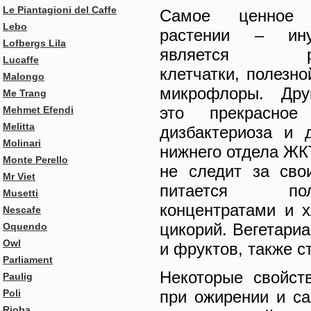
Le Piantagioni del Caffe
Самое ценное
Lebo
растении – ину
Lofbergs Lila
является раз
Lucaffe
клетчатки, полезн
Malongo
микрофлоры. Дру
Me Trang
это прекрасное
Mehmet Efendi
Melitta
дизбактериоза и 
Molinari
нижнего отдела ЖКТ
Monte Perello
не следит за сво
Mr Viet
питается полу
Musetti
концентратами и х
Nescafe
цикорий. Вегетари
Oquendo
Owl
и фруктов, также с
Parliament
Некоторые свойст
Paulig
Poli
при ожирении и са
Rioba