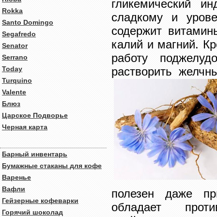
гликемический и
Rokka
сладкому и уров
Santo Domingo
содержит витамины
Segafredo
калий и магний. Кр
Senator
работу поджелуд
Serrano
Today
растворить желчн
Turquino
Valente
Блюз
Царское Подворье
Черная карта
Барный инвентарь
Бумажные стаканы для кофе
Варенье
Вафли
полезен даже пр
Гейзерные кофеварки
обладает проти
Горячий шоколад