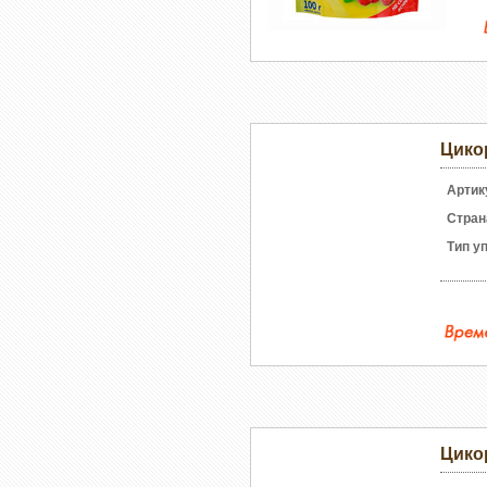
Цико
Артик
Стран
Тип у
Цико