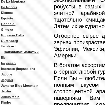
De La Montana
робусты в самых 
De Roccis
элитной арабико
Diemme
Egoiste
тщательно очищаю
Garibaldi
Затем их аккуратно
Gimoka
Отборное сырье д
Goppion Caffe
Gutenberg
зернах произраста
Hausbrandt
Эфиопии, Мексики
Hausbrandt молотый
Америки.
Illy
Impresso
В богатом ассорти
Impresto (Impassion)
в зернах любой гу
Jacobs
Если Вы – любител
Jaguari
полным вкусом
Jamaica Blue Mountain
стопроцентной ар
Jardin
наверняка Вам
Julius Meinl
Kimbo
предпочитает сл