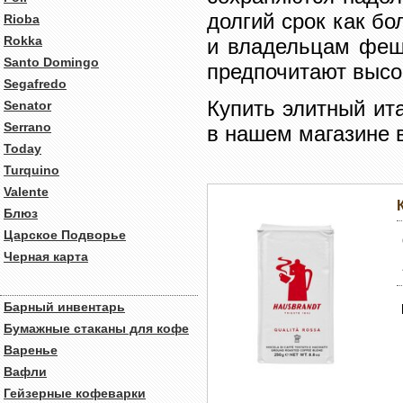
долгий срок как б
Rioba
Rokka
и владельцам феше
Santo Domingo
предпочитают высо
Segafredo
Купить элитный ит
Senator
Serrano
в нашем магазине 
Today
Turquino
Valente
Блюз
Царское Подворье
Черная карта
Барный инвентарь
Бумажные стаканы для кофе
Варенье
Вафли
Гейзерные кофеварки