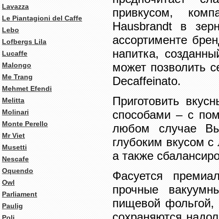
Lavazza
привкусом, ком
Le Piantagioni del Caffe
Hausbrandt в зерн
Lebo
ассортименте брен
Lofbergs Lila
напитка, созданны
Lucaffe
может позволить с
Malongo
Me Trang
Decaffeinato.
Mehmet Efendi
Приготовить вкус
Melitta
Molinari
способами – с по
Monte Perello
любом случае Вы
Mr Viet
глубоким вкусом с 
Musetti
а также сбалансир
Nescafe
Oquendo
Фасуется премиа
Owl
прочные вакуумн
Parliament
пищевой фольгой, 
Paulig
сохраняются надолг
Poli