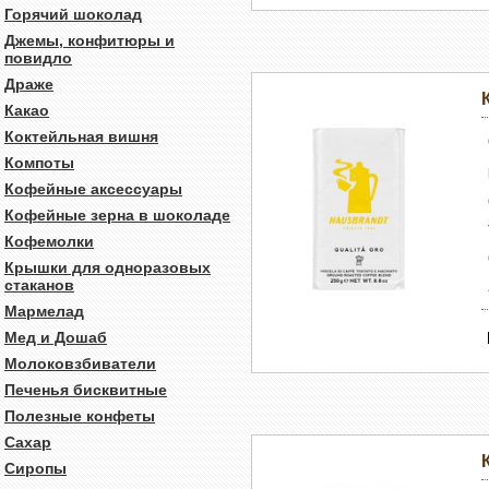
Горячий шоколад
Джемы, конфитюры и
повидло
Драже
Какао
Коктейльная вишня
Компоты
Кофейные аксессуары
Кофейные зерна в шоколаде
Кофемолки
Крышки для одноразовых
стаканов
Мармелад
Мед и Дошаб
Молоковзбиватели
Печенья бисквитные
Полезные конфеты
Сахар
Сиропы