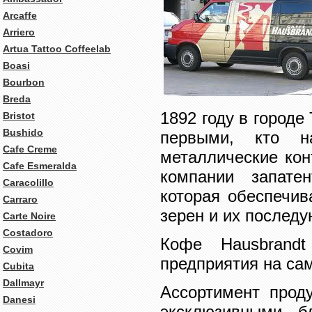
Arcaffe
Arriero
Artua Tattoo Coffeelab
Boasi
Bourbon
Breda
1892 году в город
Bristot
Bushido
первыми, кто н
Cafe Creme
металлические кон
Cafe Esmeralda
компании запате
Caracolillo
которая обеспечи
Carraro
зерен и их послед
Carte Noire
Costadoro
Кофе Hausbrandt
Covim
предприятия на са
Cubita
Dallmayr
Ассортимент прод
Danesi
эксклюзивными б