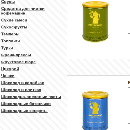
Соусы
Средства для чистки
кофемашин
Сухие смеси
Сухофрукты
Темперы
Топпинги
Турки
Френч-прессы
Фруктовое пюре
Цикорий
Чашки
Шоколад в коробках
Шоколад в плитках
Шоколадно-ореховые пасты
Шоколадные батончики
Шоколадные конфеты