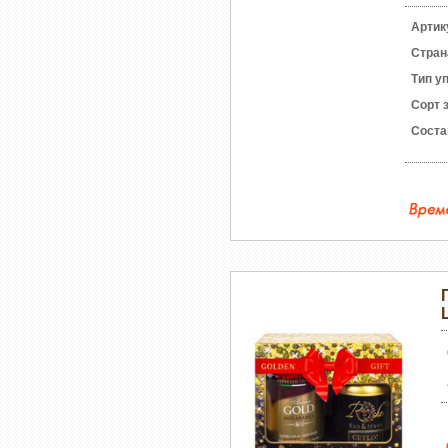
Артик
Стран
Тип у
Сорт 
Соста