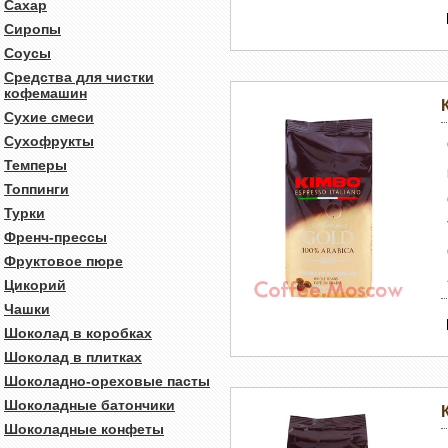
Сахар
Сиропы
Соусы
Средства для чистки
кофемашин
Сухие смеси
Сухофрукты
Темперы
Топпинги
Турки
Френч-прессы
Фруктовое пюре
Цикорий
Чашки
Шоколад в коробках
Шоколад в плитках
Шоколадно-ореховые пасты
Шоколадные батончики
Шоколадные конфеты