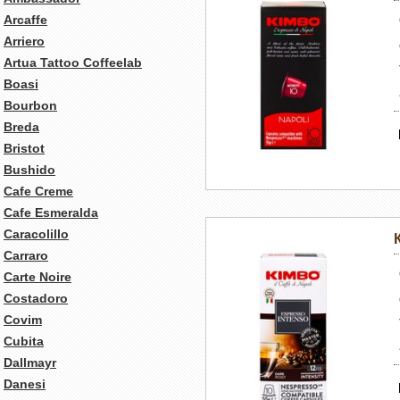
Arcaffe
Arriero
Artua Tattoo Coffeelab
Boasi
Bourbon
Breda
Bristot
Bushido
Cafe Creme
Cafe Esmeralda
Caracolillo
Carraro
Carte Noire
Costadoro
Covim
Cubita
Dallmayr
Danesi