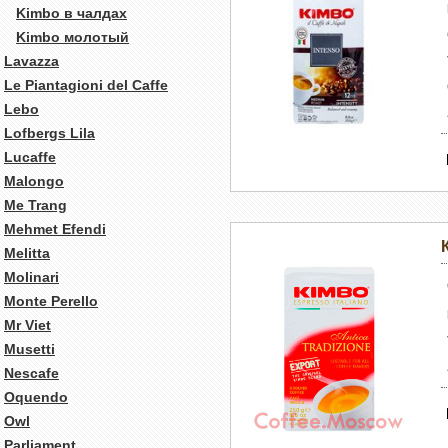
Kimbo в чалдах
Kimbo молотый
Lavazza
Le Piantagioni del Caffe
Lebo
Lofbergs Lila
Lucaffe
Malongo
Me Trang
Mehmet Efendi
Melitta
Molinari
Monte Perello
Mr Viet
Musetti
Nescafe
Oquendo
Owl
Parliament