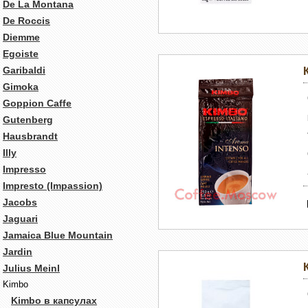
De La Montana
De Roccis
Diemme
Egoiste
Garibaldi
Gimoka
Goppion Caffe
Gutenberg
Hausbrandt
Illy
Impresso
Impresto (Impassion)
Jacobs
Jaguari
Jamaica Blue Mountain
Jardin
Julius Meinl
Kimbo
Kimbo в капсулах