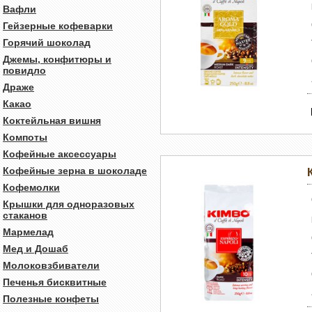
Вафли
Гейзерные кофеварки
Горячий шоколад
Джемы, конфитюры и
повидло
Драже
Какао
Коктейльная вишня
Компоты
Кофейные аксессуары
Кофейные зерна в шоколаде
Кофемолки
Крышки для одноразовых
стаканов
Мармелад
Мед и Дошаб
Молоковзбиватели
Печенья бисквитные
Полезные конфеты