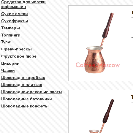
Средства для чистки
кофемашин
Сухие смеси
Сухофрукты
Темперы
Топпинги
Турки
Френч-прессы
Фруктовое пюре
Цикорий
Чашки
Шоколад в коробках
Шоколад в плитках
Шоколадно-ореховые пасты
Шоколадные батончики
Шоколадные конфеты