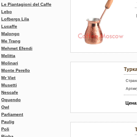
Le Piantagioni del Caffe
Lebo
Lofbergs Lila
Lucaffe
Malongo
Me Trang
Mehmet Efendi
Melitta
Molinari
Турка
Monte Perello
Mr Viet
Стран
Musetti
Артик
Nescafe
Oquendo
Цена
Owl
Parliament
Paulig
Poli
Rioba