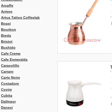
Arcaffe
Arriero
Artua Tattoo Coffeelab
Boasi
Bourbon
Breda
Bristot
Bushido
Cafe Creme
Cafe Esmeralda
Caracolillo
Carraro
Carte Noire
Costadoro
Covim
Cubita
Dallmayr
Danesi