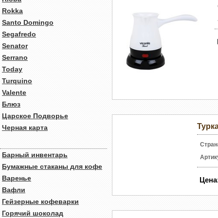
Rokka
Santo Domingo
Segafredo
Senator
Serrano
Today
Turquino
Valente
Блюз
Царское Подворье
Турк
Черная карта
Стран
Барный инвентарь
Артик
Бумажные стаканы для кофе
Варенье
Цена
Вафли
Гейзерные кофеварки
Горячий шоколад