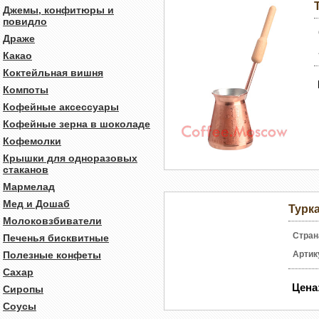
Джемы, конфитюры и
повидло
Драже
Какао
Коктейльная вишня
Компоты
Кофейные аксессуары
Кофейные зерна в шоколаде
Кофемолки
Крышки для одноразовых
стаканов
Мармелад
Мед и Дошаб
Турка
Молоковзбиватели
Стран
Печенья бисквитные
Полезные конфеты
Артик
Сахар
Цена
Сиропы
Соусы