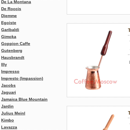
De La Montana
De Roccis
Diemme
Egoiste
Garibaldi
Gimoka
Goppion Caffe
Gutenberg
Hausbrandt
Illy
Impresso
Impresto (Impassion)
Jacobs
Jaguari
Jamaica Blue Mountain
Jardin
Julius Meinl
Kimbo
Lavazza