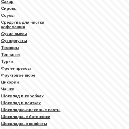
Сахар
Сиропы
Соусы
Средства для чистки
кофемашин
Сухие смеси
Сухофрукты
Темперы
Топпинги
Турки
Френч-прессы
Фруктовое пюре
Цикорий
Чашки
Шоколад в коробках
Шоколад в плитках
Шоколадно-ореховые пасты
Шоколадные батончики
Шоколадные конфеты