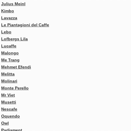
Julius Meinl
Kimbo
Lavazza
Le Piantagioni del Caffe
Lebo
Lofbergs Lila
Lucaffe
Malongo
Me Trang
Mehmet Efendi
Melitta
Molinari
Monte Perello
Mr Viet
Musetti
Nescafe
Oquendo
Owl
Parliament