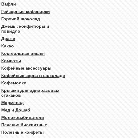
Вафли
Гейзерные кофеварки
Горячий шоколад
Джемы, конфитюры и
повидло
Драже
Какао
Коктейльная вишня
Компоты
Кофейные аксессуары
Кофейные зерна в шоколаде
Кофемолки
Крышки для одноразовых
стаканов
Мармелад
Мед и Дошаб
Молоковзбиватели
Печенья бисквитные
Полезные конфеты