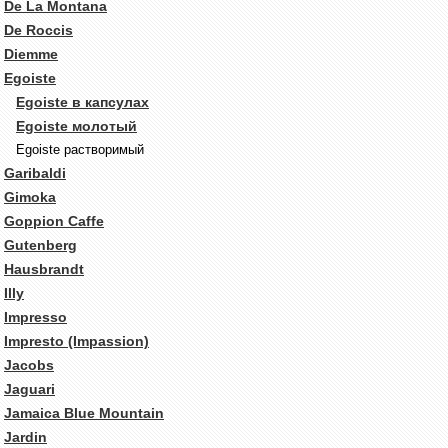
De La Montana
De Roccis
Diemme
Egoiste
Egoiste в капсулах
Egoiste молотый
Egoiste растворимый
Garibaldi
Gimoka
Goppion Caffe
Gutenberg
Hausbrandt
Illy
Impresso
Impresto (Impassion)
Jacobs
Jaguari
Jamaica Blue Mountain
Jardin