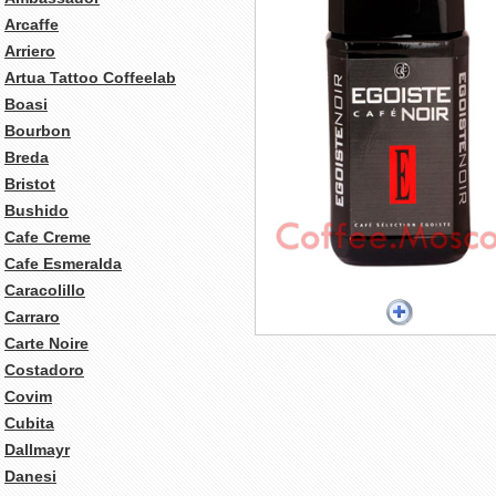
Arcaffe
Arriero
Artua Tattoo Coffeelab
Boasi
Bourbon
Breda
Bristot
Bushido
Cafe Creme
Cafe Esmeralda
Caracolillo
Carraro
Carte Noire
Costadoro
Covim
Cubita
Dallmayr
Danesi