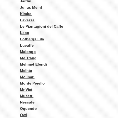
Jardin
Julius Meinl
Kimbo
Lavazza
Le Piantagioni del Caffe
Lebo
Lofbergs Lila
Lucaffe
Malongo
Me Trang
Mehmet Efendi
Melitta
Molinari
Monte Perello
Mr Viet
Musetti
Nescafe
Oquendo
Owl