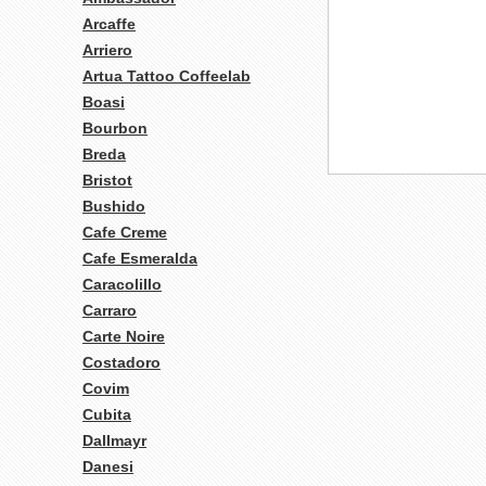
Arcaffe
Arriero
Artua Tattoo Coffeelab
Boasi
Bourbon
Breda
Bristot
Bushido
Cafe Creme
Cafe Esmeralda
Caracolillo
Carraro
Carte Noire
Costadoro
Covim
Cubita
Dallmayr
Danesi