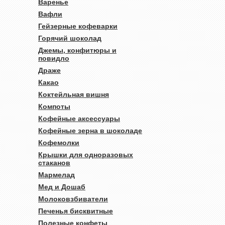
Варенье
Вафли
Гейзерные кофеварки
Горячий шоколад
Джемы, конфитюры и
повидло
Драже
Какао
Коктейльная вишня
Компоты
Кофейные аксессуары
Кофейные зерна в шоколаде
Кофемолки
Крышки для одноразовых
стаканов
Мармелад
Мед и Дошаб
Молоковзбиватели
Печенья бисквитные
Полезные конфеты