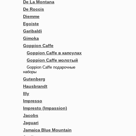
De La Montana
De Roccis
Diemme
Egoiste
Garibaldi
Gimoka
Goppion Caffe
Goppion Caffe в капсулах
Goppion Caffe молотый
Goppion Caffe подарочные
наборы
Gutenberg
Hausbrandt
Illy
Impresso
Impresto (Impassion)
Jacobs
Jaguari
Jamaica Blue Mountain