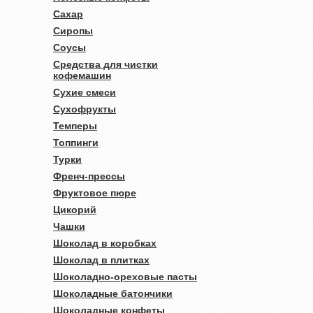
Сахар
Сиропы
Соусы
Средства для чистки
кофемашин
Сухие смеси
Сухофрукты
Темперы
Топпинги
Турки
Френч-прессы
Фруктовое пюре
Цикорий
Чашки
Шоколад в коробках
Шоколад в плитках
Шоколадно-ореховые пасты
Шоколадные батончики
Шоколадные конфеты