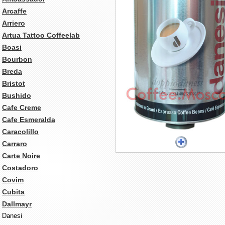
Arcaffe
Arriero
Artua Tattoo Coffeelab
Boasi
Bourbon
Breda
Bristot
Bushido
Cafe Creme
Cafe Esmeralda
Caracolillo
Carraro
Carte Noire
Costadoro
Covim
Cubita
Dallmayr
Danesi