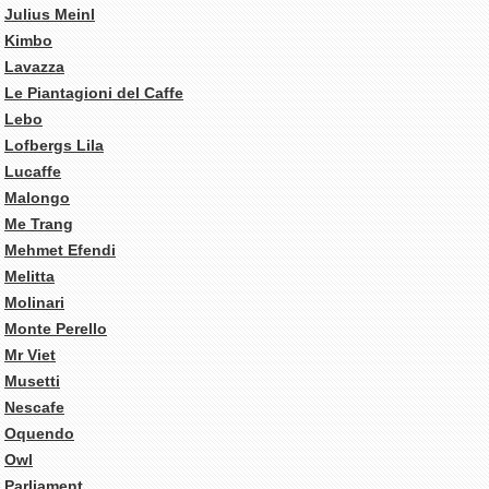
Julius Meinl
Kimbo
Lavazza
Le Piantagioni del Caffe
Lebo
Lofbergs Lila
Lucaffe
Malongo
Me Trang
Mehmet Efendi
Melitta
Molinari
Monte Perello
Mr Viet
Musetti
Nescafe
Oquendo
Owl
Parliament