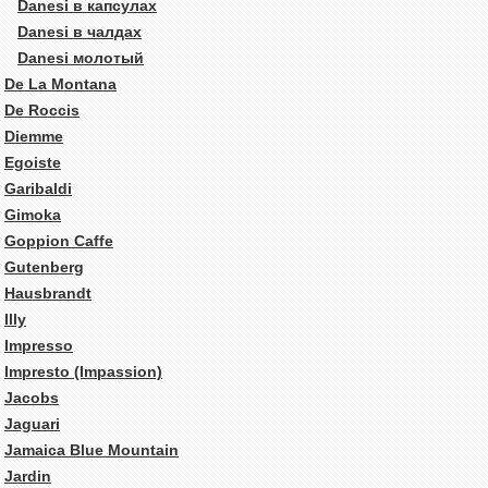
Danesi в капсулах
Danesi в чалдах
Danesi молотый
De La Montana
De Roccis
Diemme
Egoiste
Garibaldi
Gimoka
Goppion Caffe
Gutenberg
Hausbrandt
Illy
Impresso
Impresto (Impassion)
Jacobs
Jaguari
Jamaica Blue Mountain
Jardin