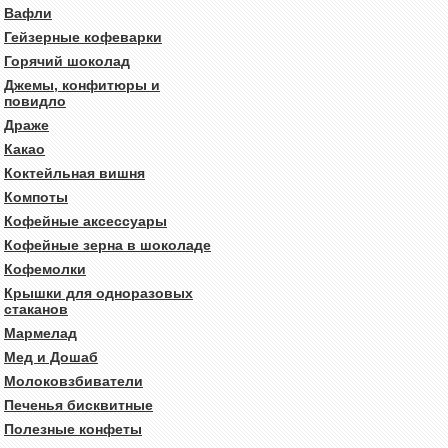
Вафли
Гейзерные кофеварки
Горячий шоколад
Джемы, конфитюры и
повидло
Драже
Какао
Коктейльная вишня
Компоты
Кофейные аксессуары
Кофейные зерна в шоколаде
Кофемолки
Крышки для одноразовых
стаканов
Мармелад
Мед и Дошаб
Молоковзбиватели
Печенья бисквитные
Полезные конфеты