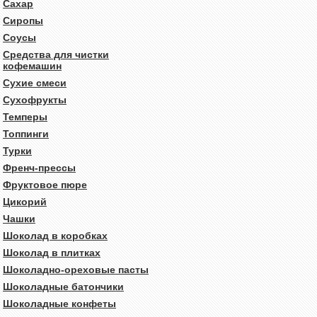
Сахар
Сиропы
Соусы
Средства для чистки
кофемашин
Сухие смеси
Сухофрукты
Темперы
Топпинги
Турки
Френч-прессы
Фруктовое пюре
Цикорий
Чашки
Шоколад в коробках
Шоколад в плитках
Шоколадно-ореховые пасты
Шоколадные батончики
Шоколадные конфеты