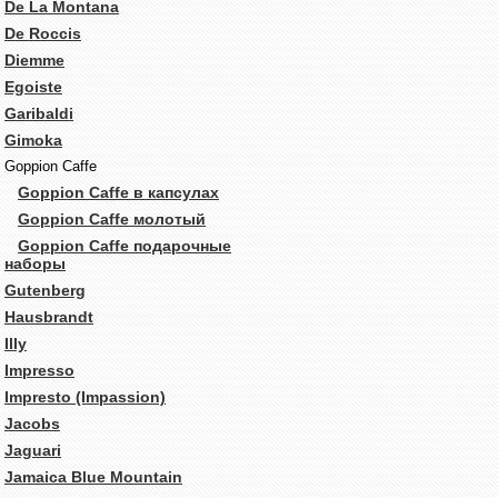
De La Montana
De Roccis
Diemme
Egoiste
Garibaldi
Gimoka
Goppion Caffe
Goppion Caffe в капсулах
Goppion Caffe молотый
Goppion Caffe подарочные
наборы
Gutenberg
Hausbrandt
Illy
Impresso
Impresto (Impassion)
Jacobs
Jaguari
Jamaica Blue Mountain