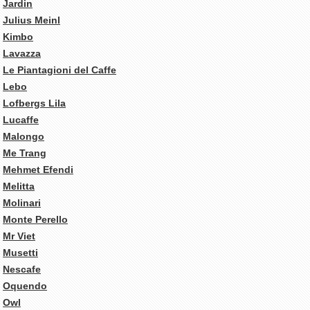
Jardin
Julius Meinl
Kimbo
Lavazza
Le Piantagioni del Caffe
Lebo
Lofbergs Lila
Lucaffe
Malongo
Me Trang
Mehmet Efendi
Melitta
Molinari
Monte Perello
Mr Viet
Musetti
Nescafe
Oquendo
Owl