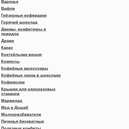
Варенье
Вафли
Гейзерные кофеварки
Горячий шоколад
Джемы, конфитюры и
повидло
Драже
Какао
Коктейльная вишня
Компоты
Кофейные аксессуары
Кофейные зерна в шоколаде
Кофемолки
Крышки для одноразовых
стаканов
Мармелад
Мед и Дошаб
Молоковзбиватели
Печенья бисквитные
Полезные конфеты