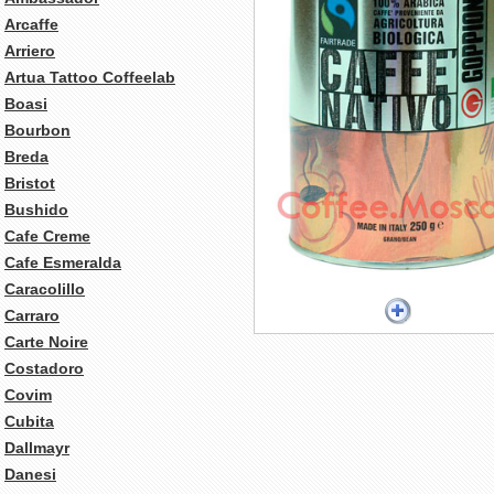
Arcaffe
Arriero
Artua Tattoo Coffeelab
Boasi
Bourbon
Breda
Bristot
Bushido
Cafe Creme
Cafe Esmeralda
Caracolillo
Carraro
Carte Noire
Costadoro
Covim
Cubita
Dallmayr
Danesi