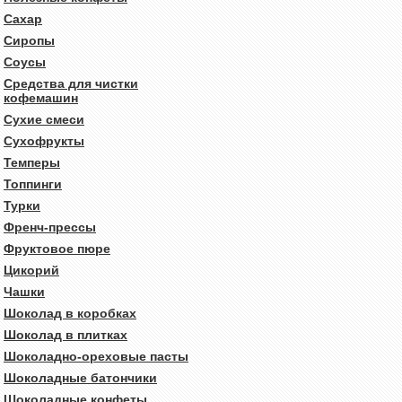
Сахар
Сиропы
Соусы
Средства для чистки
кофемашин
Сухие смеси
Сухофрукты
Темперы
Топпинги
Турки
Френч-прессы
Фруктовое пюре
Цикорий
Чашки
Шоколад в коробках
Шоколад в плитках
Шоколадно-ореховые пасты
Шоколадные батончики
Шоколадные конфеты